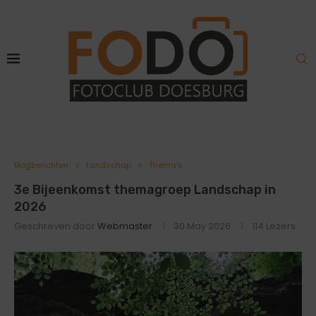
Blogberichten
Landschap
Thema's
3e Bijeenkomst themagroep Landschap in
2026
Geschreven door
Webmaster
30 May 2026
114
Lezers