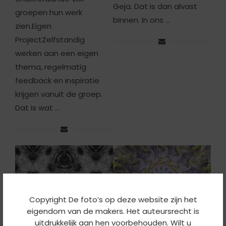
Geja. Dat is dan alvast
groepen hun werk
binnen. In ons …
zien.Eigen
ProjectZelfstandig
werken aan een eigen
thema, regelmatig
feedback en inspiratie
krijgen vanuit de groep.
Dat is wat …
Copyright De foto’s op deze website zijn het
eigendom van de makers. Het auteursrecht is
uitdrukkelijk aan hen voorbehouden. Wilt u