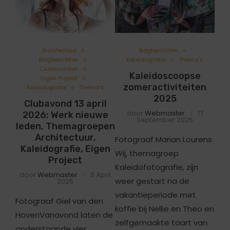
Architectuur
Blogberichten
Blogberichten
Kaleidografie
Thema's
Clubavonden
Kaleidoscoopse
Eigen Project
zomeractiviteiten
Kaleidografie
Thema's
2025
Clubavond 13 april
door
Webmaster
17
2026: Werk nieuwe
September 2025
leden, Themagroepen
Architectuur,
Fotograaf Marian Lourens
Kaleidografie, Eigen
Wij, themagroep
Project
Kaleidofotografie, zijn
door
Webmaster
8 April
weer gestart na de
2026
vakantieperiode met
Fotograaf Giel van den
koffie bij Nellie en Theo en
HovenVanavond laten de
zelfgemaakte taart van
onderstaande vier