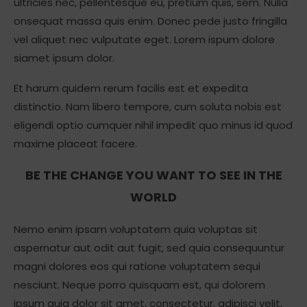
ultricies nec, pellentesque eu, pretium quis, sem. Nulla
onsequat massa quis enim. Donec pede justo fringilla
vel aliquet nec vulputate eget. Lorem ispum dolore
siamet ipsum dolor.
Et harum quidem rerum facilis est et expedita
distinctio. Nam libero tempore, cum soluta nobis est
eligendi optio cumquer nihil impedit quo minus id quod
maxime placeat facere.
BE THE CHANGE YOU WANT TO SEE IN THE
WORLD
Nemo enim ipsam voluptatem quia voluptas sit
aspernatur aut odit aut fugit, sed quia consequuntur
magni dolores eos qui ratione voluptatem sequi
nesciunt. Neque porro quisquam est, qui dolorem
ipsum quia dolor sit amet, consectetur, adipisci velit,