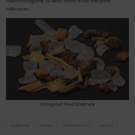
macrofotografie zo klein, soms maar een paar
millimeter.
Fotograaf Fred Saalmink
CLUBAVOND
MACRO
MINIMALISTISCH
NATUUR