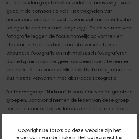
kader dusdanig op te vullen zodat de aanwezige vorm
goed in de compositie valt. Het weghalen van
herkenbare punten maakt tevens dat minimalistische
fotografie een abstract tintje krijgt. Beide vormen van
fotografie leggen de focus namelijk op vormen en
structuren. Echter is het grootste verschil tussen
abstracte fotografie en minimalistisch fotograferen
dat je bij minimalisme geen afscheid hoeft te nemen
van herkenbare vormen. Minimalistisch fotograferen is
dus niet te verwarren met abstracte fotografie.
De themagroep “
Natuur
” is vaak één van de grootste
groepen. Vanavond nemen de leden van deze groep
ons mee naar buiten en laten ze zien hoe mooi flora,
fauna, landschappen en close-ups van natuurlijke
scènes en texturen kunnen zijn.
Copyright De foto’s op deze website zijn het
eigendom van de makers. Het auteursrecht is