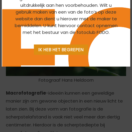
uitdrukkelijk aan hen voorbehouden. Wilt u
gebruik maken van een van de foto’s op deze
website dan dient u hierover met de maker te
bemiddelen. U kunt hiervoor contact opnemen
met het bestuur van de fotoclub FODO.
IK HEB HET BEGREPEN
Fotograaf Hans Heldoorn
Macrofotografie
-ideeën kunnen een geweldige
manier zijn om gewone objecten in een nieuw licht te
laten zien. Bij deze vorm van fotografie is de
scherpstelafstand is vaak niet veel meer dan dertig
centimeter. Hierdoor is de scherptediepte bij