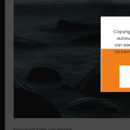
Copyrig
auteur
van ee
te bem
Fotograaf Karin van Niekerk