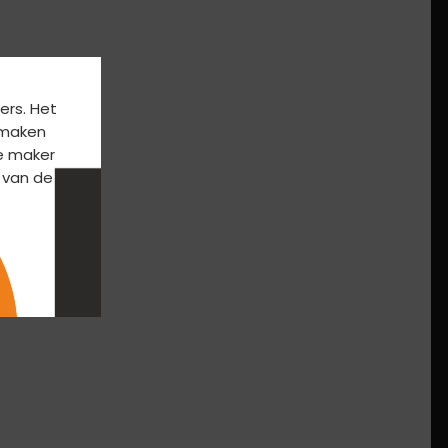
ers. Het
k maken
e maker
 van de