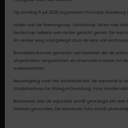
Op zondag 5 juli 2026 organiseert Fotoclub Doesburg 
Leden van de themagroep ‘Landschap’ laten met hun f
landschap telkens een ander gezicht geven. De expositi
én verder weg, vastgelegd door de lens van enthousi
Bezoekers kunnen genieten van beelden die de schoon
uitgestrekte vergezichten en sfeervolle bossen tot 
wolkenluchten.
Nieuwsgierig naar het eindresultaat: de expositie is t
Stadsbierhuys De Waag in Doesburg. Voor mindervaliden
Bezoekers aan de expositie wordt gevraagd om aan t
hebben gevonden. De winnende foto wordt uiteindel