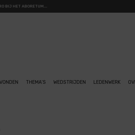
O BIJ HET ABORETUM...
VONDEN
THEMA’S
WEDSTRIJDEN
LEDENWERK
OV
s