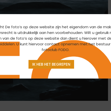
ht De foto’s op deze website zijn het eigendom van de mak
srecht is uitdrukkelijk aan hen voorbehouden. Wilt u gebrui
n van de foto’s op deze website dan dient u hierover met d
iddelen. U kunt hiervoor contact opnemen met het bestuur
fotoclub FODO.
IK HEB HET BEGREPEN