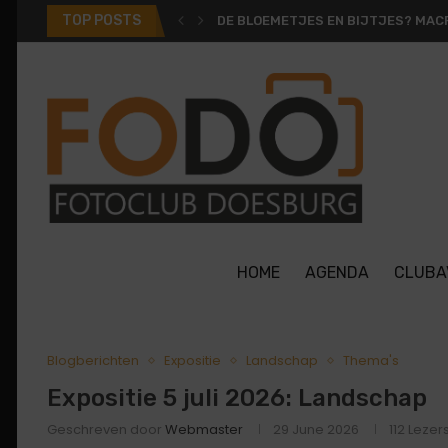
TOP POSTS
DE BLOEMETJES EN BIJTJES? MACR
HOME
AGENDA
CLUBA
Blogberichten
Expositie
Landschap
Thema's
Expositie 5 juli 2026: Landschap
Geschreven door
Webmaster
29 June 2026
112
Lezer