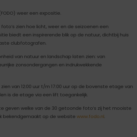
(FODO) weer een expositie.
oto’s zien hoe licht, weer en de seizoenen een
e biedt een inspirerende blik op de natuur, dichtbij huis
aste clubfotografen.
heid van natuur en landschap laten zien: van
kleurrijke zonsondergangen en indrukwekkende
e zien van 12:00 uur t/m 17:00 uur op de bovenste etage van
 is de etage via een lift toegankelijk.
e geven welke van de 30 getoonde foto’s zij het mooiste
ijk bekendgemaakt op de website
www.fodo.nl
.