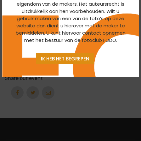
12:00
6 December 2026
To 17:00
4 January 2026
eigendom van de makers. Het auteursrecht is
uitdrukkelijk aan hen voorbehouden. Wilt u
gebruik maken van een van de foto’s op deze
Organizer
website dan dient u hierover met de maker te
bemiddelen. U kunt hiervoor contact opnemen
Themagroep
met het bestuur van de fotoclub FODO.
Export
IK HEB HET BEGREPEN
Ical
Google Calendar
Share our event