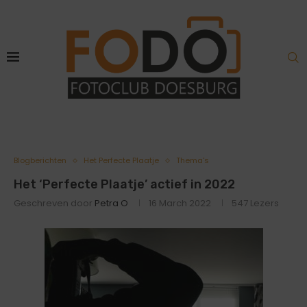
Blogberichten
Het Perfecte Plaatje
Thema's
Het ‘Perfecte Plaatje’ actief in 2022
Geschreven door
Petra O
16 March 2022
547
Lezers