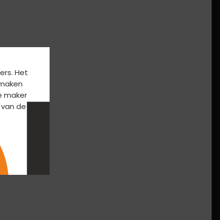
ers. Het
k maken
e maker
 van de