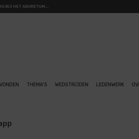
O BIJ HET ABORETUM...
VONDEN
THEMA’S
WEDSTRIJDEN
LEDENWERK
OV
sapp