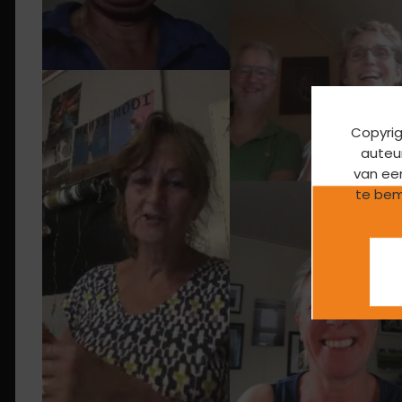
Copyrig
auteur
van ee
te bem