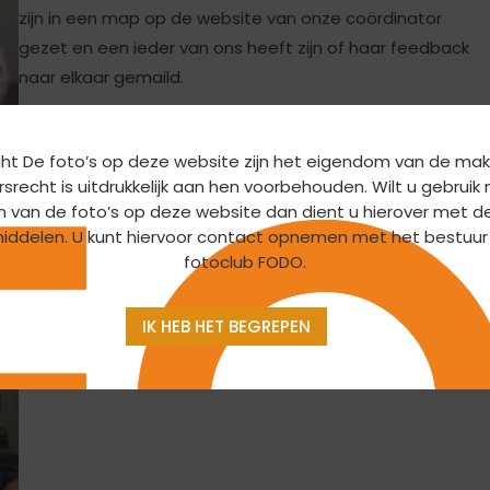
zijn in een map op de website van onze coördinator
gezet en een ieder van ons heeft zijn of haar feedback
naar elkaar gemaild.
ht De foto’s op deze website zijn het eigendom van de mak
srecht is uitdrukkelijk aan hen voorbehouden. Wilt u gebrui
n van de foto’s op deze website dan dient u hierover met d
iddelen. U kunt hiervoor contact opnemen met het bestuur
fotoclub FODO.
IK HEB HET BEGREPEN