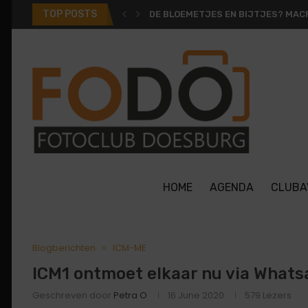
TOP POSTS
DE BLOEMETJES EN BIJTJES? MACR
HOME
AGENDA
CLUBA
Blogberichten
ICM-ME
ICM1 ontmoet elkaar nu via What
Geschreven door
Petra O
16 June 2020
579
Lezers