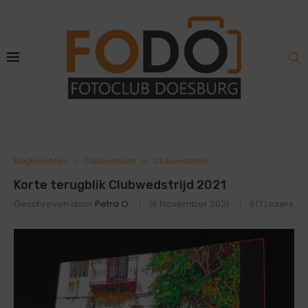
Blogberichten
Clubavonden
Clubwedstrijd
Korte terugblik Clubwedstrijd 2021
Geschreven door
Petra O
16 November 2021
617
Lezers