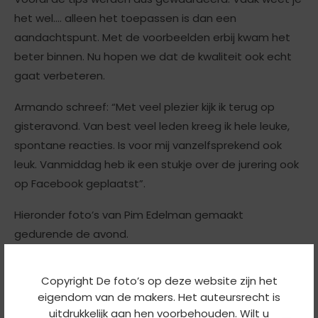
het wel…. alleen het toepassen is dan een
aandachtspunt. Met de voorbeelden erbij kwam het
beter binnen. Nu hopen we dat de kwaliteit ook echt
gaat verbeteren.
Armando schreef: “Met veel plezier kijk ik terug op
gisteravond. Van best veel leden kreeg ik hele leuke,
spontane reacties. Is voor mij vanzelfsprekend ook
leuk. Vanmiddag heb ik een stukje over de jurering ook
op Facebook geplaatst”.
Hieronder foto’s van Pim Edelman gemaakt
gedurende de avond.
Copyright De foto’s op deze website zijn het
eigendom van de makers. Het auteursrecht is
uitdrukkelijk aan hen voorbehouden. Wilt u