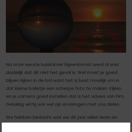
Na onze eerste huiskamer bijeenkomst werd al snel
duidelijk dat dit niet het geval is. Wel moet je goed
blijven kijken in de bol want het is best moeilijk om in
dat kleine bolletje een scherpe foto te maken. Kijken
en je camera goed instellen dat is het advies van Pim.
Gelukkig wil hij ook wel zijn ervaringen met ons delen.
We hebben bedacht wat we dit jaar willen leren en
welke onderwerpen we gaan fotograferen. En er zitten