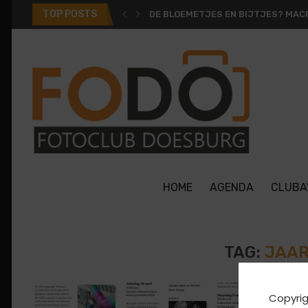
TOP POSTS
DE BLOEMETJES EN BIJTJES? MACR
HOME
AGENDA
CLUBA
TAG:
JAA
Copyrig