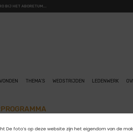
O BIJ HET ABORETUM...
VONDEN
THEMA’S
WEDSTRIJDEN
LEDENWERK
OV
RPROGRAMMA
Blogberichten
FODO Activiteiten
ht De foto’s op deze website zijn het eigendom van de mak