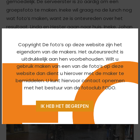
gemoedelijk. De serveerster is zo aardig om een
groepsfoto te maken. Ineke wil graag na de lunch nog
wat foto’s maken, want ze is ontevreden over het
resultaat. Linda en Hester gaan naar huis. Ineke, Johan
en Peter gaan voor een nieuwe ronde door het
centrum van Nijmegen op zoek naar het perfecte
Copyright De foto’s op deze website zijn het
eigendom van de makers. Het auteursrecht is
plaatje. Ondanks de regen is het een geslaagd uitje.
uitdrukkelijk aan hen voorbehouden. Wilt u
gebruik maken van een van de foto’s op deze
website dan dient u hierover met de maker te
bemiddelen. U kunt hiervoor contact opnemen
met het bestuur van de fotoclub FODO.
IK HEB HET BEGREPEN