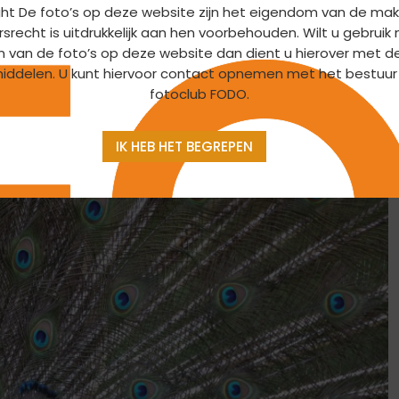
ht De foto’s op deze website zijn het eigendom van de mak
Hester Hoornstra
srecht is uitdrukkelijk aan hen voorbehouden. Wilt u gebrui
en omsluit. Het is stoeien met afstand en diafragma’s.
n van de foto’s op deze website dan dient u hierover met d
iddelen. U kunt hiervoor contact opnemen met het bestuur
van de beste kant laat zien. Ook is er onderweg voldoende
fotoclub FODO.
, kwakende kikkers, reigers, enz. Genoeg materiaal om te
 kirsch.
IK HEB HET BEGREPEN