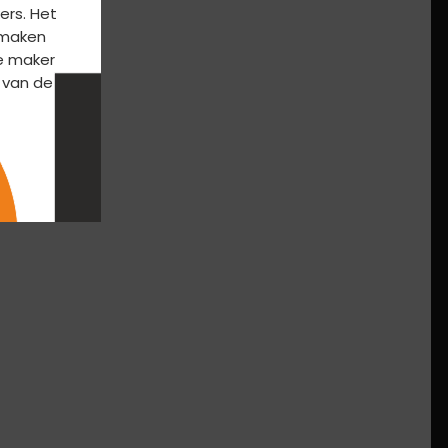
ers. Het
k maken
e maker
 van de