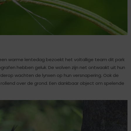
p een warme lentedag bezoekt het voltallige team dit park
tografen hebben geluk. De wolven zijn net ontwaakt uit hun
rderop wachten de lynxen op hun versnapering. Ook de
n rollend over de grond. Een dankbaar object om spelende