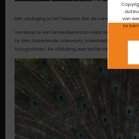
Copyrig
Fotograaf 
auteur
Een uitdaging is het hekwerk dat de ruime leefgebied
van ee
te bem
Verderop is een kinderdierentuin waar een pauw zich 
te zien, broedende ooievaars, meerkoeten met jongen
fotograferen. Als afsluiting een koffie met Swarzwalder