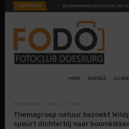
TOP POSTS
DE BOOMKIKKER BIJ NATUUR JULI 
HOME
AGENDA
CLUBA
Blogberichten
Natuur
Thema's
Themagroep natuur bezoekt Wildp
speurt dichterbij naar boomkikke