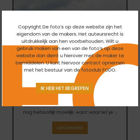
Copyright De foto’s op deze website zijn het
eigendom van de makers. Het auteursrecht is
uitdrukkelijk aan hen voorbehouden. Wilt u
gebruik maken van een van de foto’s op deze
website dan dient u hierover met de maker te
bemiddelen. U kunt hiervoor contact opnemen
met het bestuur van de fotoclub FODO.
Foto’s gemaakt tijdens het Mentoraat
Landschapsfotografie, werden bekeken door 80
IK HEB HET BEGREPEN
bezoekers, die ook deze maand op hun
favoriete foto mochten stemmen. Dat bleek
nog behoorlijk moeilijk, want waar let je …
LEES VERDER