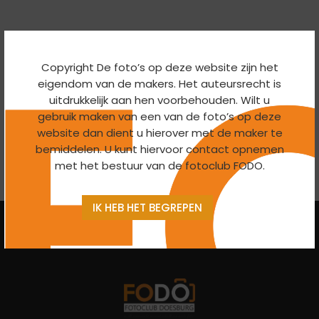
Copyright De foto’s op deze website zijn het
Kies een categorie:
eigendom van de makers. Het auteursrecht is
uitdrukkelijk aan hen voorbehouden. Wilt u
gebruik maken van een van de foto’s op deze
website dan dient u hierover met de maker te
bemiddelen. U kunt hiervoor contact opnemen
met het bestuur van de fotoclub FODO.
IK HEB HET BEGREPEN