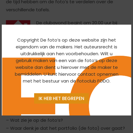
de tijd hebben om de foto’s te verdelen over de
verschillende tafels.
De clubavond begint om 20.00 uur bij
Ubink
. Het adres is: Verhuellweg 9, 6984
AA Doesburg.
Copyright De foto’s op deze website zijn het
eigendom van de makers. Het auteursrecht is
uitdrukkelijk aan hen voorbehouden. Wilt u
gebruik maken van een van de foto’s op deze
website dan dient u hierover met de maker te
bemiddelen. U kunt hiervoor contact opnemen
Wat kan helpen bij het samenstellen van je portfolio is
met het bestuur van de fotoclub FODO.
de bespreeklijst die vorig jaar gebruikt is.
IK HEB HET BEGREPEN
Bespreeklijst portfolio
Beschrijven
– Wat zie je op de foto’s?
– Waar denk je dat het portfolio (de foto) over gaat?