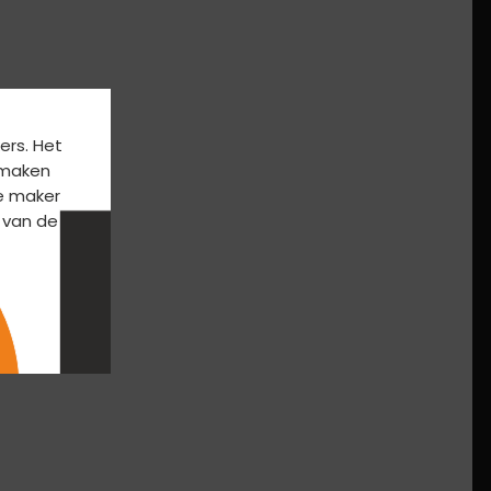
ers. Het
k maken
e maker
 van de