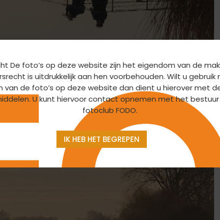
ht De foto’s op deze website zijn het eigendom van de mak
srecht is uitdrukkelijk aan hen voorbehouden. Wilt u gebrui
 Dit keer werd op zaterdag 20 Maart de Rijnstrangen
n van de foto’s op deze website dan dient u hierover met d
met een paardentrailer vol met fietsen te vertrekken. De
iddelen. U kunt hiervoor contact opnemen met het bestuur
e de fietsen thuis te laten. Om 06.15 uur stonden we op
fotoclub FODO.
llie konden vanaf het trekpondje mooie foto’s dicht op
 koffie met stroopwafels (catering verzorgd door Tally).
IK HEB HET BEGREPEN