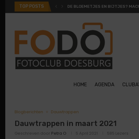
TOP POSTS
DE BLOEMETJES EN BIJTJES? MACR
HOME
AGENDA
CLUBA
Blogberichten
Dauwtrappen
Dauwtrappen in maart 2021
Geschreven door
Petra O
5 April 2021
585
Lezers