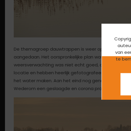
Copyrig
auteur
De themagroep dauwtrappen is weer op stap geweest.
van ee
aangedaan. Het oorspronkelijke plan was het plan om 
te bem
weersverwachting was niet echt goed, dus besloten w
locatie en hebben heerlijk gefotografeerd. Geja en Ne
het water maken. Aan het eind nog genoten van warme
Wederom een geslaagde en corona proof foto-uitje.