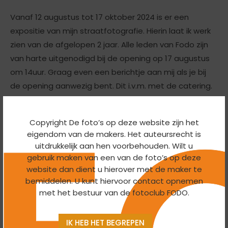
Vanaf 12 augustus tot 17 oktober 2024 is er een
expositie van mijn straatfotografie. Hierin laat ik werk
zien van de afgelopen 2 jaar. Alle leden van Fodo zijn
van harte uitgenodigd bij de opening op 17 augustus
om 14uur. Graag even een berichtje aan mij als je bij
de opening aanwezig bent. Dit i.v.m. met de catering.
Ik zou het heel leuk vinden jullie te zien op de opening.
De rest van de periode is de expositie te zien
Copyright De foto’s op deze website zijn het
eigendom van de makers. Het auteursrecht is
gedurende de openingstijden van de Paperclip. Zie de
uitdrukkelijk aan hen voorbehouden. Wilt u
uitnodiging hieronder
gebruik maken van een van de foto’s op deze
website dan dient u hierover met de maker te
bemiddelen. U kunt hiervoor contact opnemen
met het bestuur van de fotoclub FODO.
IK HEB HET BEGREPEN