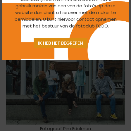
moeilijke, uitdaging.
gebruik maken van een van de foto’s op deze
website dan dient u hierover met de maker te
Met een “verdiend” etentje in een Indiaas restaurant
bemiddelen. U kunt hiervoor contact opnemen
sloten we de geslaagde middag af.
met het bestuur van de fotoclub FODO.
Met dank aan de chauffeurs Pim en Marc, die ons weer
veilig thuisbrachten.
IK HEB HET BEGREPEN
Fotograaf Pim Edelman