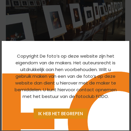
Copyright De foto’s op deze website zijn het
eigendom van de makers. Het auteursrecht is
uitdrukkelijk aan hen voorbehouden. Wilt u
Helaas komt de volgende expositie te vervallen
gebruik maken van een van de foto’s op deze
omdat de bovenzaal van de Waag al in gebruik is. Dat
website dan dient u hierover met de maker te
bemiddelen. U kunt hiervoor contact opnemen
betekent dat de eerst volgende expositi in mei zal zijn.
met het bestuur van de fotoclub FODO.
We hopen u daar allemaal te zien. Tot ziens!
IK HEB HET BEGREPEN
EXPOSITIE