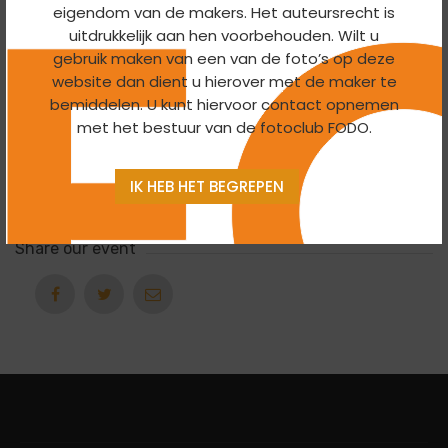
19:30 To 22:00 -
31 May 2023
eigendom van de makers. Het auteursrecht is
uitdrukkelijk aan hen voorbehouden. Wilt u
gebruik maken van een van de foto’s op deze
Organizer
website dan dient u hierover met de maker te
bemiddelen. U kunt hiervoor contact opnemen
Themagroep
met het bestuur van de fotoclub FODO.
Export
IK HEB HET BEGREPEN
Ical
Google Calendar
Share our event