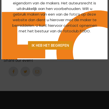
19:30
4 November 2026
To 22:00
4 January 2026
eigendom van de makers. Het auteursrecht is
uitdrukkelijk aan hen voorbehouden. Wilt u
gebruik maken van een van de foto’s op deze
Organizer
website dan dient u hierover met de maker te
bemiddelen. U kunt hiervoor contact opnemen
Themagroep
met het bestuur van de fotoclub FODO.
Export
IK HEB HET BEGREPEN
Ical
Google Calendar
Share our event