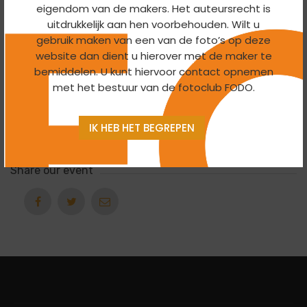
19:30 To 22:00 -
10 May 2023
eigendom van de makers. Het auteursrecht is
uitdrukkelijk aan hen voorbehouden. Wilt u
gebruik maken van een van de foto’s op deze
Organizer
website dan dient u hierover met de maker te
bemiddelen. U kunt hiervoor contact opnemen
Themagroep
met het bestuur van de fotoclub FODO.
Export
IK HEB HET BEGREPEN
Ical
Google Calendar
Share our event