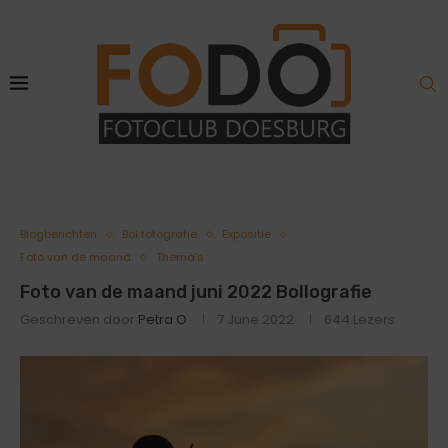
Blogberichten
Bol fotografie
Expositie
Foto van de maand
Thema's
Foto van de maand juni 2022 Bollografie
Geschreven door
Petra O
7 June 2022
644
Lezers