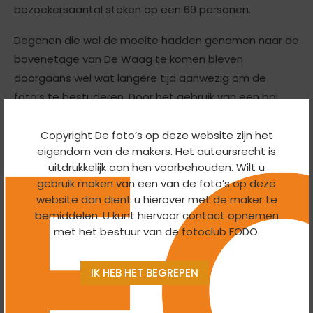
bezoekersaantal steken op een 69 personen.
Degenen die wel de moeite hadden genomen naar de
bovenetage van De Waag te komen bleven
doorgaans wel wat langere tijd aanwezig om de
foto’s te bestuderen. Door het gebruik van een bol
binnen het kader van een ‘gewone’ foto en de
omkering van het beeld in de bol werden de beelden
Copyright De foto’s op deze website zijn het
eigendom van de makers. Het auteursrecht is
als prikkelend voor de geest, bijzonder en creatief
uitdrukkelijk aan hen voorbehouden. Wilt u
ervaren.
gebruik maken van een van de foto’s op deze
website dan dient u hierover met de maker te
Zoals gebruikelijk werd de bezoekers gevraagd een
bemiddelen. U kunt hiervoor contact opnemen
voorkeursstem uit te brengen voor de meest
met het bestuur van de fotoclub FODO.
aansprekende foto.
Hierbij bleek de foto van ‘de slak op wereldreis’ van Pim
IK HEB HET BEGREPEN
Edelman de meeste vinkjes te scoren en draagt bij
deze dan ook de trotse titel: Foto van de maand!