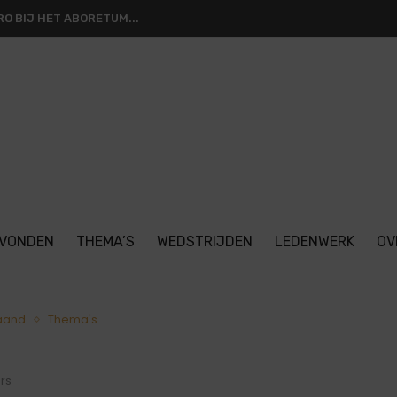
O BIJ HET ABORETUM...
VONDEN
THEMA’S
WEDSTRIJDEN
LEDENWERK
OV
aand
Thema's
rs