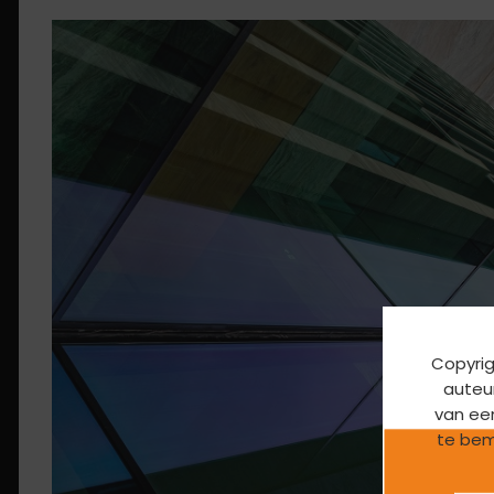
Copyrig
auteur
van ee
te bem