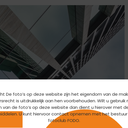
ht De foto’s op deze website zijn het eigendom van de mak
srecht is uitdrukkelijk aan hen voorbehouden. Wilt u gebrui
n van de foto’s op deze website dan dient u hierover met d
iddelen. U kunt hiervoor contact opnemen met het bestuur
fotoclub FODO.