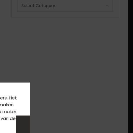
ers. Het
k maken
e maker
 van de