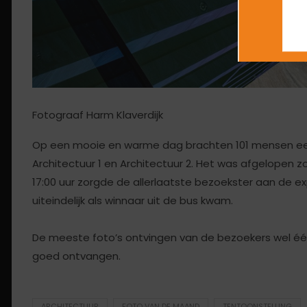
Fotograaf Harm Klaverdijk
Op een mooie en warme dag brachten 101 mensen e
Architectuur 1 en Architectuur 2. Het was afgelopen 
17:00 uur zorgde de allerlaatste bezoekster aan de e
uiteindelijk als winnaar uit de bus kwam.
De meeste foto’s ontvingen van de bezoekers wel é
goed ontvangen.
ARCHITECTUUR
FOTO VAN DE MAAND
TENTOONSTELLING