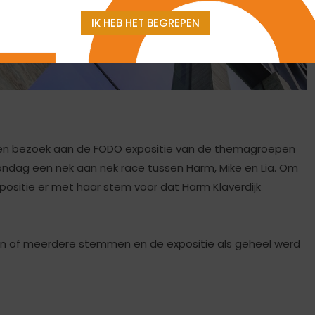
IK HEB HET BEGREPEN
en bezoek aan de FODO expositie van de themagroepen
zondag een nek aan nek race tussen Harm, Mike en Lia. Om
xpositie er met haar stem voor dat Harm Klaverdijk
én of meerdere stemmen en de expositie als geheel werd