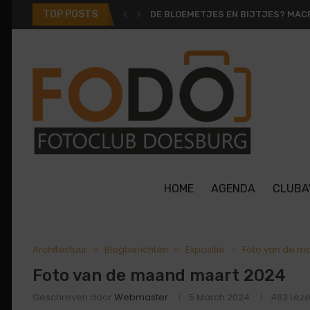
TOP POSTS
DE BLOEMETJES EN BIJTJES? MACR
HOME
AGENDA
CLUBA
Architectuur
Blogberichten
Expositie
Foto van de m
Foto van de maand maart 2024
Geschreven door
Webmaster
5 March 2024
483
Leze