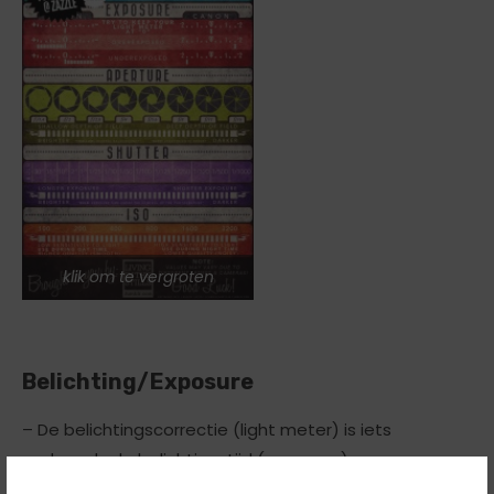
klik om te vergroten
Belichting/Exposure
– De belichtingscorrectie (light meter) is iets
anders als de belichtingstijd (exposure).
– Je belichtingscorrectie op ‘nul’ zetten is niet persé