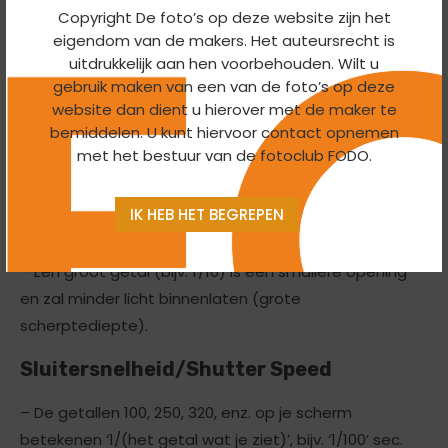
Copyright De foto’s op deze website zijn het
de perfecte instelling, maar wijk er niet teveel vanaf.
eigendom van de makers. Het auteursrecht is
Aanpassen naar je eigen smaak.
uitdrukkelijk aan hen voorbehouden. Wilt u
– Een positief getal in je belichtingscorrectie zal je
gebruik maken van een van de foto’s op deze
foto’s lichter maken.
website dan dient u hierover met de maker te
– Een negatief getal maakt je foto’s donkerder.
bemiddelen. U kunt hiervoor contact opnemen
met het bestuur van de fotoclub FODO.
Diafragma/Aperture
IK HEB HET BEGREPEN
– Een klein getal (bijv. f/1.4) is een grotere opening en
zal meer licht binnenlaten (kleine scherptediepte).
– Een groot getal (bijv. f/16) is een smallere opening
en zal minder licht binnenlaten (grote
scherptediepte).
Sluitersnelheid/Shutter Speed
– De getallen 100, 250, 320, enz. op je scherm
betekenen ‘1/(het getal wat je ziet)’, bijv. ‘1/100’ sec.