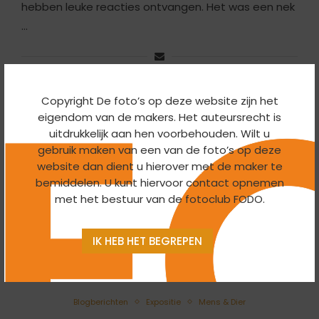
hebben leuke reacties ontvangen. Het was een nek
…
Copyright De foto’s op deze website zijn het
eigendom van de makers. Het auteursrecht is
uitdrukkelijk aan hen voorbehouden. Wilt u
gebruik maken van een van de foto’s op deze
website dan dient u hierover met de maker te
bemiddelen. U kunt hiervoor contact opnemen
met het bestuur van de fotoclub FODO.
IK HEB HET BEGREPEN
Blogberichten
Expositie
Mens & Dier