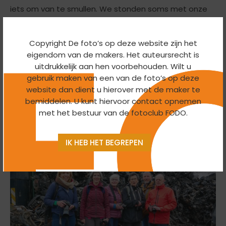
iets om van te smullen. We stonden soms met onze
mond vol tanden.
Copyright De foto’s op deze website zijn het
Gabi de vriendin van Harm zorgde voor een
eigendom van de makers. Het auteursrecht is
groepsfoto, waarna we teruggingen naar Giel en Lia,
uitdrukkelijk aan hen voorbehouden. Wilt u
om door Lia verrast te worden met een heerlijke soep.
gebruik maken van een van de foto’s op deze
Heel tevreden gingen de meesten naar huis, maar
website dan dient u hierover met de maker te
Jolanda ging nog even terug, kon er geen genoeg van
bemiddelen. U kunt hiervoor contact opnemen
met het bestuur van de fotoclub FODO.
krijgen.
IK HEB HET BEGREPEN