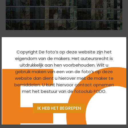
Avond
Blogberichten
Clubavonden
Macro
Natuur
Portret
Thema's
Copyright De foto’s op deze website zijn het
Clubavond maandag 13 maart: presentatie
eigendom van de makers. Het auteursrecht is
Themagroepen Macro, Abstract, Natuur,
uitdrukkelijk aan hen voorbehouden. Wilt u
Portret en Avond
gebruik maken van een van de foto’s op deze
website dan dient u hierover met de maker te
7 March 2017
bemiddelen. U kunt hiervoor contact opnemen
met het bestuur van de fotoclub FODO.
Macro Macrofotografie is één van de makkelijkste
manieren om aan je onderwerp te komen. Eigenlijk kun
je voor …
IK HEB HET BEGREPEN