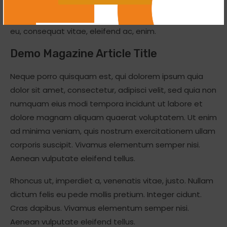
dapibus. Vivamus elementum semper nisi. Aenean
vulputate eleifend tellus. Aenean leo ligula, porttitor
eu, consequat vitae, eleifend ac, enim.
Demo Magazine Article Title
Neque porro quisquam est, qui dolorem ipsum quia
dolor sit amet, consectetur, adipisci velit, sed quia non
numquam eius modi tempora incidunt ut labore et
dolore magnam aliquam quaerat voluptatem. Ut enim
ad minima veniam, quis nostrum exercitationem ullam
corporis suscipit. Vivamus elementum semper nisi.
Aenean vulputate eleifend tellus.
Rhoncus ut, imperdiet a, venenatis vitae, justo. Nullam
dictum felis eu pede mollis pretium. Integer cidunt.
Cras dapibus. Vivamus elementum semper nisi.
Aenean vulputate eleifend tellus.