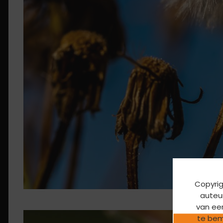
Copyrig
auteur
Fotograaf
van ee
te bem