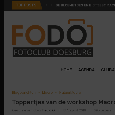
TOP POSTS
DE BOOMKIKKER BIJ NATUUR JULI 
HOME
AGENDA
CLUBA
Blogberichten
Macro
NatuurMacro
Toppertjes van de workshop Macr
Geschreven door
Petra O
13 August 2019
695
Lezers