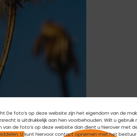
ht De foto’s op deze website zijn het eigendom van de mak
srecht is uitdrukkelijk aan hen voorbehouden. Wilt u gebrui
 Hans Heldoorn
n van de foto’s op deze website dan dient u hierover met d
iddelen. U kunt hiervoor contact opnemen met het bestuur