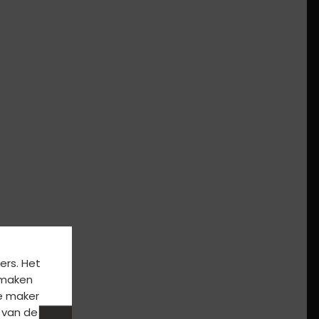
ers. Het
k maken
e maker
 van de