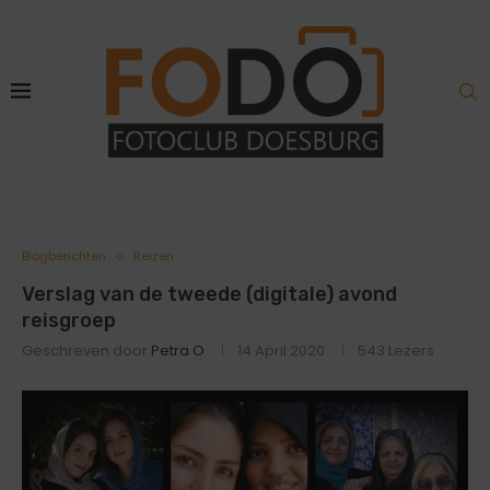
Blogberichten
Reizen
Verslag van de tweede (digitale) avond
reisgroep
Geschreven door
Petra O
14 April 2020
543
Lezers