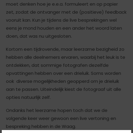
moet denken hoe je e.e.a. formuleert en op papier
zet, zodat de ontvanger met de (positieve) feedback
vooruit kan. Kun je tijdens de live besprekingen wel
eens je mond houden en een ander het woord laten
doen, dat was nu uitgesloten.
Kortom een tijdrovende, maar leerzame bezigheid zo
hebben alle deelnemers ervaren, waarbij het leuk is te
ontdekken, dat sommige fotografen dezelfde
opvattingen hebben over een drieluik. Soms worden
ook diverse mogelijkheden geopperd om je drieluik
aan te passen. Uiteindelijk kiest de fotograaf uit alle
opties natuurlijk zelf.
Ondanks het leerzame hopen toch dat we de
volgende keer weer gewoon een live vertoning en
bespreking hebben in de Waag.