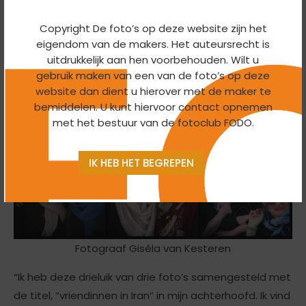
Hieronder een voorbeeld van onze bespreking waarbij
Copyright De foto’s op deze website zijn het
de fotograaf 5 losse foto’s had laten zien en het door
eigendom van de makers. Het auteursrecht is
haarzelf gekozen drieluik. Daaronder staat het
uitdrukkelijk aan hen voorbehouden. Wilt u
aangepaste drieluik door 2 andere leden gemaakt, die
gebruik maken van een van de foto’s op deze
beiden dezelfde mening toegedaan waren + hun
website dan dient u hierover met de maker te
bemiddelen. U kunt hiervoor contact opnemen
commentaar. Zo krijgen jullie een beetje een idee hoe
met het bestuur van de fotoclub FODO.
wij elkaar digitaal van feedback voorzien.
IK HEB HET BEGREPEN
Fotograaf Giséla van Kesteren
“Ik heb deze drieluik van drie foto’s samengesteld met
de titel, “vriendinnen in Iran” in mijn achterhoofd. Ik vind