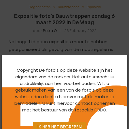
Blogberichten
Dauwtrappen
Expositie
Expositie foto’s Dauwtrappen zondag 6
maart 2022 in De Waag
door
Petra O
28 February 2022
Na lange tijd geen exposities meer te hebben
georganiseerd als gevolg van de maatregelen is
per vorige maand weer gestart met het verzorgen
van een maandelijkse expositie. Nadat in februari …
Copyright De foto’s op deze website zijn het
eigendom van de makers. Het auteursrecht is
uitdrukkelijk aan hen voorbehouden. Wilt u
gebruik maken van een van de foto’s op deze
website dan dient u hierover met de maker te
bemiddelen. U kunt hiervoor contact opnemen
met het bestuur van de fotoclub FODO.
IK HEB HET BEGREPEN