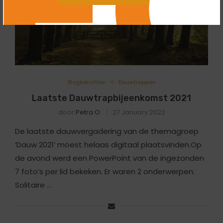
Blogberichten
Dauwtrappen
Laatste Dauwtrapbijeenkomst 2021
door
Petra O
27 January 2022
De laatste dauwvergadering van de themagroep
‘Dauw 2021’ moest helaas digitaal plaatsvinden.Op
de avond werd een PowerPoint van de ingezonden
7 foto’s per lid bekeken. Er waren 2 onderwerpen:
Solitaire …