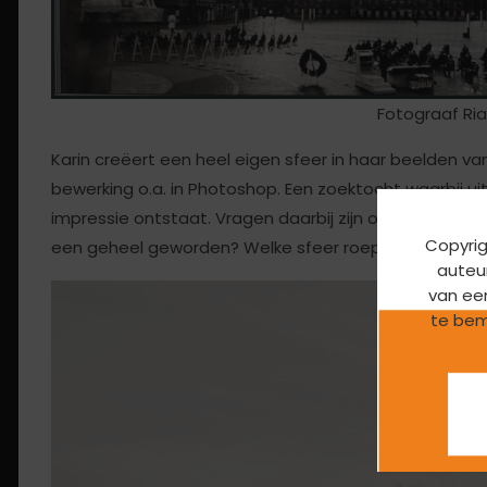
Fotograaf Ria
Karin creëert een heel eigen sfeer in haar beelden 
bewerking o.a. in Photoshop. Een zoektocht waarbij ui
impressie ontstaat. Vragen daarbij zijn onder andere
Copyrig
een geheel geworden? Welke sfeer roept het beeld 
auteur
van ee
te bem