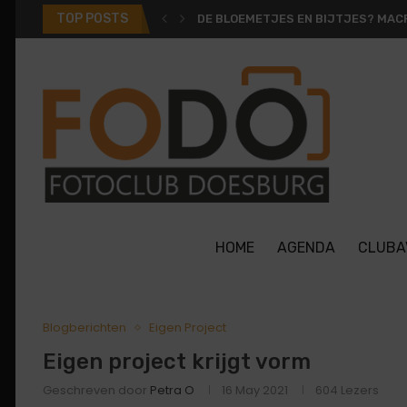
TOP POSTS
DE BLOEMETJES EN BIJTJES? MACR
HOME
AGENDA
CLUBA
Blogberichten
Eigen Project
Eigen project krijgt vorm
Geschreven door
Petra O
16 May 2021
604
Lezers