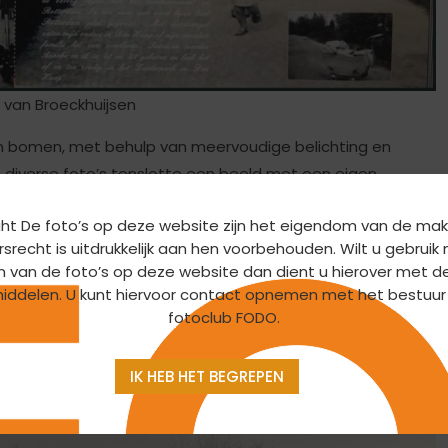
 van Broeckhuijsen
van bomen, met behulp van meervoudige belichting en
t diverse foto’s tenslotte een beeld met een eigen
: Tot hoever bewerkt je een beeld? Is wat je gemaakt hebt
ht De foto’s op deze website zijn het eigendom van de mak
op?
srecht is uitdrukkelijk aan hen voorbehouden. Wilt u gebrui
n van de foto’s op deze website dan dient u hierover met d
iddelen. U kunt hiervoor contact opnemen met het bestuur
fotoclub FODO.
IK HEB HET BEGREPEN