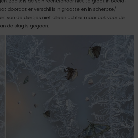
, zoals: Is de spin rechtsonder niet te groot in beeld?
aat doordat er verschil is in grootte en in scherpte/
en van de diertjes niet alleen achter maar ook voor de
an de slag is gegaan.