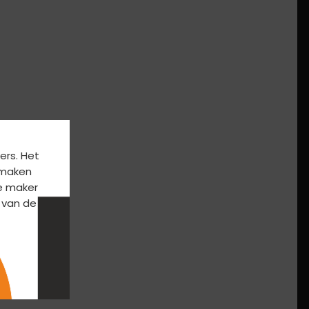
ers. Het
k maken
e maker
 van de