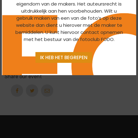
19:30 To 22:00 -
17 September 2025
eigendom van de makers. Het auteursrecht is
uitdrukkelijk aan hen voorbehouden. Wilt u
gebruik maken van een van de foto’s op deze
Organizer
website dan dient u hierover met de maker te
bemiddelen. U kunt hiervoor contact opnemen
Themagroep
met het bestuur van de fotoclub FODO.
Export
IK HEB HET BEGREPEN
Ical
Google Calendar
Share our event