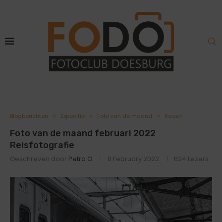
Blogberichten
Expositie
Foto van de maand
Reizen
Foto van de maand februari 2022
Reisfotografie
Geschreven door
Petra O
8 February 2022
624
Lezers