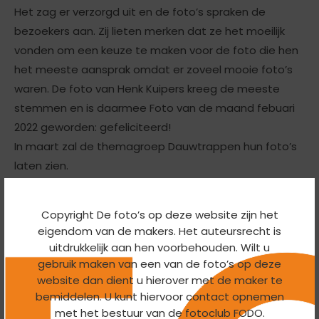
Het zag er verzorgd uit en de foto’s spraken de
bezoekers aan. Zij lieten merken dat ze het moeilijk
vonden om een keuze te maken voor de foto die hen
het meeste aansprak omdat er zoveel mooie foto’s
waren. De foto van Henk Kuipers kreeg de meeste
stemmen en is daarmee Foto van de maand febuari
2022 geworden: gefeliciteerd!
In maart zal de themagroep Dauwtrappen hun foto’s
laten zien.
Copyright De foto’s op deze website zijn het
eigendom van de makers. Het auteursrecht is
uitdrukkelijk aan hen voorbehouden. Wilt u
gebruik maken van een van de foto’s op deze
website dan dient u hierover met de maker te
bemiddelen. U kunt hiervoor contact opnemen
met het bestuur van de fotoclub FODO.