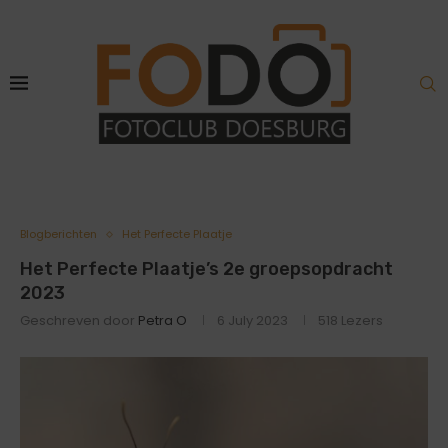
Blogberichten
Het Perfecte Plaatje
Het Perfecte Plaatje’s 2e groepsopdracht
2023
Geschreven door
Petra O
6 July 2023
518
Lezers