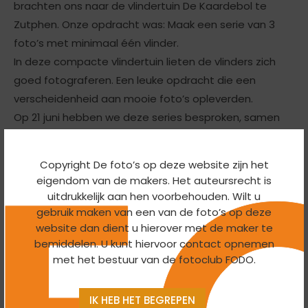
brachten ons naar de vlindertuin De Kaardebol te
Zutphen. Onze opdracht was: Maak een serie van 3
foto’s met minimaal één vlinder.
In deze compacte vlindertuin lieten de vlinders zich
goed fotograferen. Een leuke opdracht die een
verscheidenheid aan mooie foto’s opleverden.
Op 21 juni hebben we deze series besproken, samen
met de thuisopdracht: ‘Onderdeel van een dier’. Het
was een leuke opdracht met geheel verschillende
Copyright De foto’s op deze website zijn het
resultaten. Het volgende uitje staat alweer gepland.
eigendom van de makers. Het auteursrecht is
uitdrukkelijk aan hen voorbehouden. Wilt u
gebruik maken van een van de foto’s op deze
website dan dient u hierover met de maker te
bemiddelen. U kunt hiervoor contact opnemen
met het bestuur van de fotoclub FODO.
IK HEB HET BEGREPEN