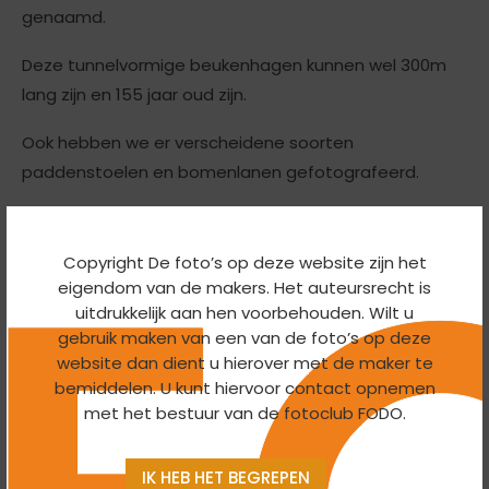
genaamd.
Deze tunnelvormige beukenhagen kunnen wel 300m
lang zijn en 155 jaar oud zijn.
Ook hebben we er verscheidene soorten
paddenstoelen en bomenlanen gefotografeerd.
Na afloop zij we bij Hoeve klein Mariëndaal koffie
wezen drinken.
Copyright De foto’s op deze website zijn het
eigendom van de makers. Het auteursrecht is
uitdrukkelijk aan hen voorbehouden. Wilt u
gebruik maken van een van de foto’s op deze
website dan dient u hierover met de maker te
bemiddelen. U kunt hiervoor contact opnemen
met het bestuur van de fotoclub FODO.
IK HEB HET BEGREPEN