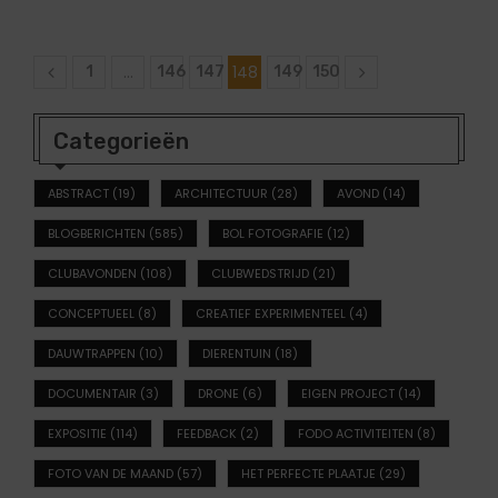
…
148
1
146
147
149
150
Categorieën
ABSTRACT
(19)
ARCHITECTUUR
(28)
AVOND
(14)
BLOGBERICHTEN
(585)
BOL FOTOGRAFIE
(12)
CLUBAVONDEN
(108)
CLUBWEDSTRIJD
(21)
CONCEPTUEEL
(8)
CREATIEF EXPERIMENTEEL
(4)
DAUWTRAPPEN
(10)
DIERENTUIN
(18)
DOCUMENTAIR
(3)
DRONE
(6)
EIGEN PROJECT
(14)
EXPOSITIE
(114)
FEEDBACK
(2)
FODO ACTIVITEITEN
(8)
FOTO VAN DE MAAND
(57)
HET PERFECTE PLAATJE
(29)