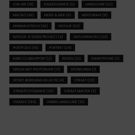
ICM-ME
(18)
KALEIDOGRAFIE
(5)
LANDSCHAP
(22)
MACRO
(43)
MENS & DIER
(6)
MENTORAAT
(8)
MINIMALISTISCH
(25)
NATUUR
(52)
NATUUR JE EIGEN PROJECT
(4)
NATUURMACRO
(23)
PORTFOLIO
(16)
PORTRET
(24)
RABO CLUBSUPPORT
(2)
REIZEN
(21)
SMARTPHONE
(3)
SPELEN MET PHOTOSHOP
(17)
SPONSOREN
(1)
SPORT, BEWEGING EN ACTIE
(4)
STRAAT
(22)
STRAATFOTOGRAFIE
(29)
STRAAT MASTER
(3)
THEMA'S
(194)
URBAN LANDSCAPE
(15)