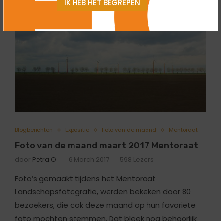
IK HEB HET BEGREPEN
Blogberichten
Expositie
Foto van de maand
Mentoraat
Foto van de maand maart 2017 Mentoraat
door
Petra O
6 March 2017
598 Lezers
Foto’s gemaakt tijdens het Mentoraat
Landschapsfotografie, werden bekeken door 80
bezoekers, die ook deze maand op hun favoriete
foto mochten stemmen. Dat bleek nog behoorlijk