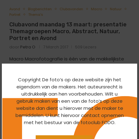
Avond
Blogberichten
Clubavonden
Macro
Natuur
Portret
Thema's
Clubavond maandag 13 maart: presentatie
Themagroepen Macro, Abstract, Natuur,
Portret en Avond
door
Petra O
7 March 2017
509 Lezers
Macro Macrofotografie is één van de makkelijkste
manieren om aan je onderwerp te komen. Eigenlijk
kun je voor elk fotografisch onderwerp
Copyright De foto’s op deze website zijn het
een macrofoto bedenken. Wat de themagroep in
eigendom van de makers. Het auteursrecht is
2015 heeft geproduceerd gaan we vanavond nog …
uitdrukkelijk aan hen voorbehouden. Wilt u
gebruik maken van een van de foto’s op deze
Lees meer
website dan dient u hierover met de maker te
bemiddelen. U kunt hiervoor contact opnemen
met het bestuur van de fotoclub FODO.